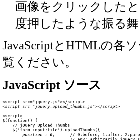
画像をクリックしたと
度押したような振る舞
JavaScriptとHTM
覧ください。
JavaScript ソース
<script src="jquery.upload_thumbs.js"></script>
<script>

$(function() {

    // jQuery Upload Thumbs 

    $('form input:file').uploadThumbs({

position : 0
,      // 0:before, 1:after, 2:pare
                           // any: arbitrarily jquery s