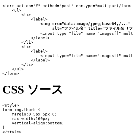
<form action="#" method="post" enctype="multipart/form-
    <ul>

        <li>

            <label>

<img src="data:image/jpeg;base64,/..." 
                     alt="ファイル名" title="ファイル名 (
                <input type="file" name="images[]" mult
            </label>

        </li>

        <li>

            <label>

                <input type="file" name="images[]" mult
            </label>

        </li>

    </ul>

</form>
CSS ソース
<style>

form img.thumb {

    margin:0 5px 5px 0;

    max-width:160px;

    vertical-align:bottom;

}

</style>