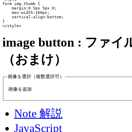
form img.thumb {

    margin:0 5px 5px 0;

    max-width:160px;

    vertical-align:bottom;

}

</style>
image button :
（おまけ）
画像を選択（複数選択可）
画像を追加
Note 解説
JavaScript