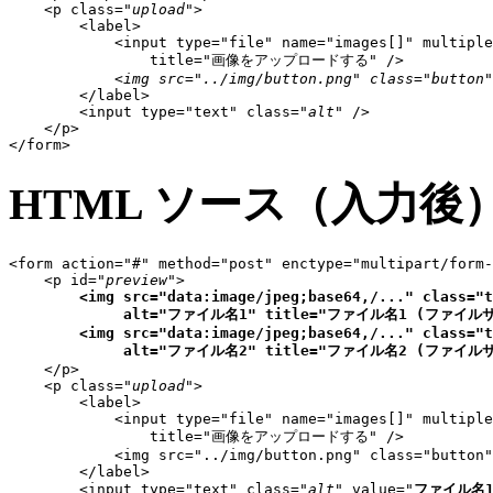
    <p class="
upload
">

        <label>

            <input type="file" name="images[]" multiple
                title="画像をアップロードする" />

<img src="../img/button.png" class="button"
        </label>

        <input type="text" class="
alt
" />

    </p>

</form>
HTML ソース（入力後
<form action="#" method="post" enctype="multipart/form-
    <p id="
preview
">

<img src="data:image/jpeg;base64,/..." class="t
             alt="ファイル名1" title="ファイル名1 (ファイルサ
        <img src="data:image/jpeg;base64,/..." class="t
             alt="ファイル名2" title="ファイル名2 (ファイル
    </p>

    <p class="
upload
">

        <label>

            <input type="file" name="images[]" multiple
                title="画像をアップロードする" />

            <img src="../img/button.png" class="button"
        </label>

        <input type="text" class="
alt
" value="
ファイル名1