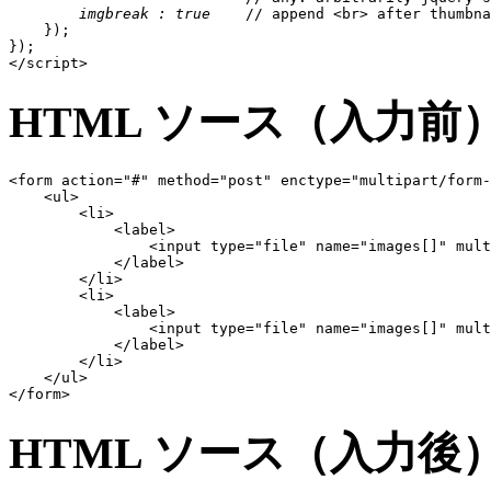
imgbreak : true
    // append <br> after thumbna
    });

});

</script>
HTML ソース（入力前
<form action="#" method="post" enctype="multipart/form-
    <ul>

        <li>

            <label>

                <input type="file" name="images[]" mult
            </label>

        </li>

        <li>

            <label>

                <input type="file" name="images[]" mult
            </label>

        </li>

    </ul>

</form>
HTML ソース（入力後