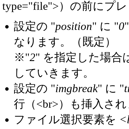
type="file">）の
設定の "
position
" に "
0
なります。（既定）
※"
2
" を指定した場
していきます。
設定の "
imgbreak
" に "
t
行（<br>）も挿入さ
ファイル選択要素を
<