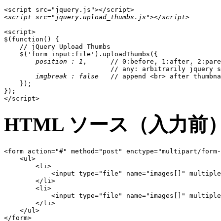
<script src="jquery.upload_thumbs.js"></script>
<script>

$(function() {

    // jQuery Upload Thumbs 

    $('form input:file').uploadThumbs({

position : 1
,      // 0:before, 1:after, 2:pare
                           // any: arbitrarily jquery s
imgbreak : false
   // append <br> after thumbna
    });

});

</script>
HTML ソース（入力前
<form action="#" method="post" enctype="multipart/form-
    <ul>

        <li>

            <input type="file" name="images[]" multiple
        </li>

        <li>

            <input type="file" name="images[]" multiple
        </li>

    </ul>

</form>