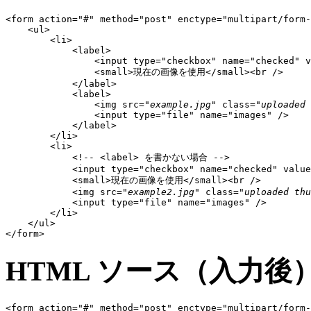
<form action="#" method="post" enctype="multipart/form-
    <ul>

        <li>

            <label>

                <input type="checkbox" name="checked" v
                <small>現在の画像を使用</small><br />

            </label>

            <label>

                <img src="
example.jpg
" class="
uploaded 
                <input type="file" name="images" />

            </label>

        </li>

        <li>

            <!-- <label> を書かない場合 -->

            <input type="checkbox" name="checked" value
            <small>現在の画像を使用</small><br />

            <img src="
example2.jpg
" class="
uploaded thu
            <input type="file" name="images" />

        </li>

    </ul>

</form>
HTML ソース（入力後
<form action="#" method="post" enctype="multipart/form-