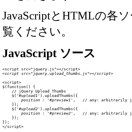
JavaScriptとHTM
覧ください。
JavaScript ソース
<script src="jquery.upload_thumbs.js"></script>
<script>

$(function() {

    // jQuery Upload Thumbs 

    $('
#upload1
').uploadThumbs({

position : '#preview1'
,   // any: arbitrarily j
    });

    $('
#upload2
').uploadThumbs({

position : '#preview2'
,   // any: arbitrarily j
    });

});

</script>