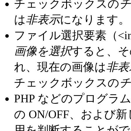
チェックボックスの
チ
は
非表示
になります。
ファイル選択要素（<input
画像を選択
すると、そ
れ、現在の画像は
非表
チェックボックスの
チ
PHP などのプログ
の ON/OFF、およ
用を判断することがで