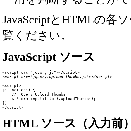
JavaScriptとHTM
覧ください。
JavaScript ソース
<script src="jquery.upload_thumbs.js"></script>
<script>

$(function() {

    // jQuery Upload Thumbs 

    $('form input:file').uploadThumbs();

});

</script>
HTML ソース（入力前