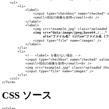
    <ul>

        <li>

            <label>

                <input type="checkbox" name="checked" v
                <small>現在の画像を使用</small><br />

            </label>

            <label>

                <img src="
example.jpg
" class="
uploaded 
<img src="data:image/jpeg;base64,/..." 
                     alt="ファイル名" title="ファイル名 (
                <input type="file" name="images" />

            </label>

        </li>

        <li>

            <!-- <label> を書かない場合 -->

            <input type="checkbox" name="checked" value
            <small>現在の画像を使用</small><br />

            <img src="
example2.jpg
" class="
uploaded thu
            <input type="file" name="images" />

        </li>

    </ul>

</form>
CSS ソース
<style>
