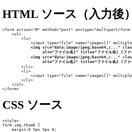
HTML ソース（入力後
<form action="#" method="post" enctype="multipart/form-
    <ul>

        <li>

            <input type="file" name="images[]" multiple
<img src="data:image/jpeg;base64,/..." clas
                 alt="ファイル名1" title="ファイル名1 (ファ
            <img src="data:image/jpeg;base64,/..." clas
                 alt="ファイル名2" title="ファイル名2 (フ
        </li>

        <li>

            <input type="file" name="images[]" multiple
        </li>

    </ul>

</form>
CSS ソース
<style>

form img.thumb {

    margin:0 5px 5px 0;
