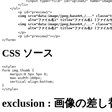
            <input type="file" id="upload2" name="image
        </li>

    </ul>

	<p id="preview1">

<img src="data:image/jpeg;base64,/..." class="t
             alt="ファイル名1" title="ファイル名1 (ファイルサ
        <img src="data:image/jpeg;base64,/..." class="t
             alt="ファイル名2" title="ファイル名2 (ファイル
	</p>

	<p id="preview2"></p>

</form>
CSS ソース
<style>

form img.thumb {

    margin:0 5px 5px 0;

    max-width:160px;

    vertical-align:bottom;

}

</style>
exclusion : 画像