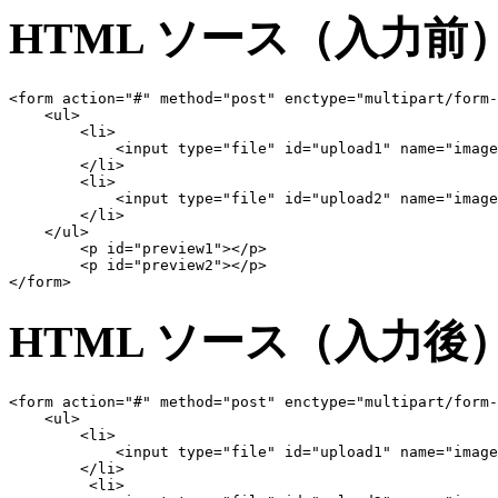
HTML ソース（入力前
<form action="#" method="post" enctype="multipart/form-
    <ul>

        <li>

            <input type="file" id="upload1" name="image
        </li>

        <li>

            <input type="file" id="upload2" name="image
        </li>

    </ul>

	<p id="preview1"></p>

	<p id="preview2"></p>

</form>
HTML ソース（入力後
<form action="#" method="post" enctype="multipart/form-
    <ul>

        <li>

            <input type="file" id="upload1" name="image
        </li>

         <li>
