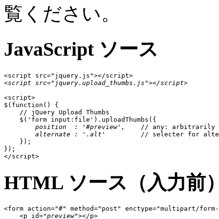
覧ください。
JavaScript ソース
<script src="jquery.upload_thumbs.js"></script>
<script>

$(function() {

    // jQuery Upload Thumbs 

    $('form input:file').uploadThumbs({

position  : '#preview',
    // any: arbitrarily 
alternate : '.alt'
         // selecter for alte
    });

});

</script>
HTML ソース（入力前
<form action="#" method="post" enctype="multipart/form-
    <p id="
preview
"></p>
